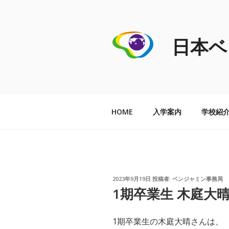
コ
ン
テ
日本ベ
ン
ツ
へ
ス
キ
ッ
HOME
入学案内
学校紹
プ
投
2023年9月19日
投稿者:
ベンジャミン事務局
稿
1期卒業生 木庭大
日:
1期卒業生の木庭大晴さんは、