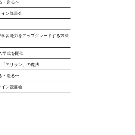
る・造る〜
ライン読書会
で学習能力をアップグレードする方法
生入学式を開催
く「アリラン」の魔法
る・造る〜
ライン読書会