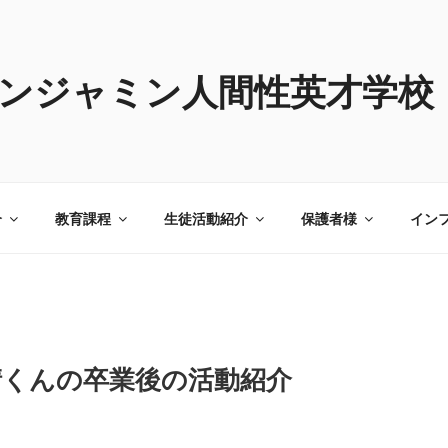
ンジャミン人間性英才学校
介
教育課程
生徒活動紹介
保護者様
イン
晴くんの卒業後の活動紹介