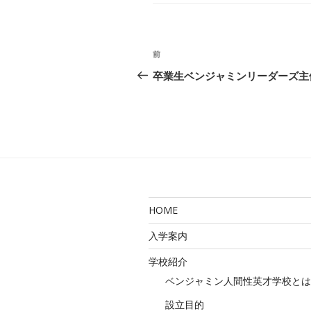
ー
投
前
前
稿
の
卒業生ベンジャミンリーダーズ主催
投
ナ
稿
ビ
ゲ
ー
シ
HOME
ョ
入学案内
ン
学校紹介
ベンジャミン人間性英才学校とは
設立目的