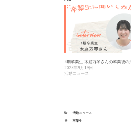
4期卒業生 木庭万琴さんの卒業後の
2023年9月19日
活動ニュース
カ
活動ニュース
テ
タ
卒業生
ゴ
グ
リ