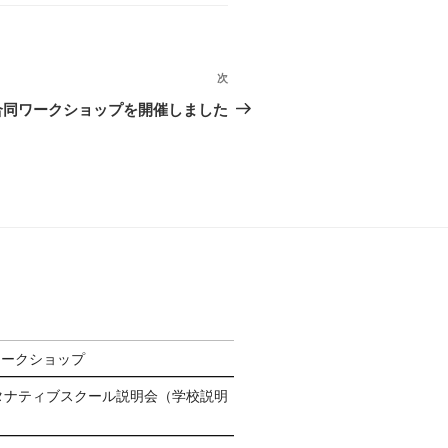
次
次
の
韓合同ワークショップを開催しました
投
稿
ワークショップ
タナティブスクール説明会（学校説明