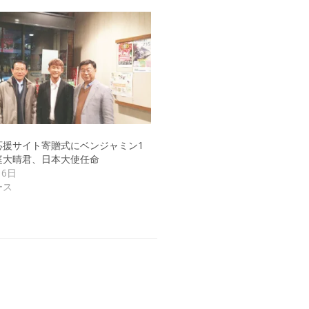
応援サイト寄贈式にベンジャミン1
庭大晴君、日本大使任命
月6日
ース