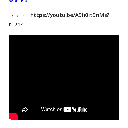
→→→
https://youtu.be/A9Ii0it9nMs?
t=214