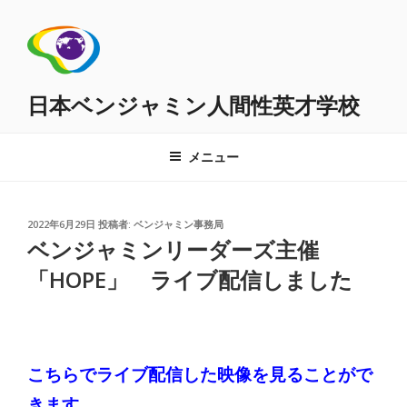
コ
ン
テ
ン
ツ
日本ベンジャミン人間性英才学校
へ
ス
メニュー
キ
ッ
プ
投
2022年6月29日
投稿者:
ベンジャミン事務局
稿
ベンジャミンリーダーズ主催
日:
「HOPE」 ライブ配信しました
こちらでライブ配信した映像を見ることがで
きます。