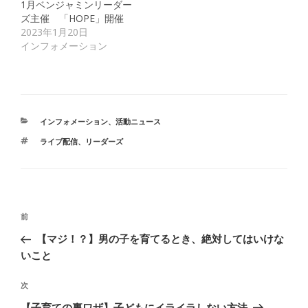
1月ベンジャミンリーダー
ズ主催 「HOPE」開催
2023年1月20日
インフォメーション
カ
インフォメーション
、
活動ニュース
テ
タ
ライブ配信
、
リーダーズ
ゴ
グ
リ
ー
投
前
前
稿
の
【マジ！？】男の子を育てるとき、絶対してはいけな
ナ
投
いこと
ビ
稿
ゲ
次
次
ー
の
【子育ての裏ワザ】子どもにイライラしない方法