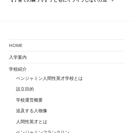
投
シ
稿
ョ
ン
HOME
入学案内
学校紹介
ベンジャミン人間性英才学校とは
設立目的
学校運営概要
追及する人物像
人間性英才とは
ベンジャミンフランクリン