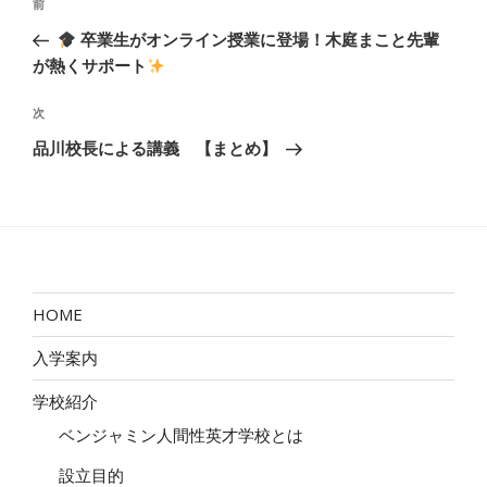
前
前
稿
の
卒業生がオンライン授業に登場！木庭まこと先輩
ナ
投
が熱くサポート
ビ
稿
ゲ
次
次
ー
の
品川校長による講義 【まとめ】
投
シ
稿
ョ
ン
HOME
入学案内
学校紹介
ベンジャミン人間性英才学校とは
設立目的