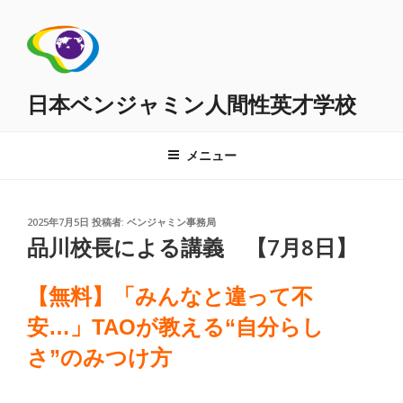
コ
ン
テ
ン
ツ
日本ベンジャミン人間性英才学校
へ
ス
メニュー
キ
ッ
プ
投
2025年7月5日
投稿者:
ベンジャミン事務局
稿
品川校長による講義 【7月8日】
日:
【無料】「みんなと違って不
安…」TAOが教える“自分らし
さ”のみつけ方