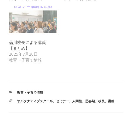
品川校長による講義
【まとめ】
2025年7月20日
教育・子育て情報
カ
教育・子育て情報
テ
タ
オルタナティブスクール
、
セミナー
、
人間性
、
思春期
、
校長
、
講義
ゴ
グ
リ
ー
投