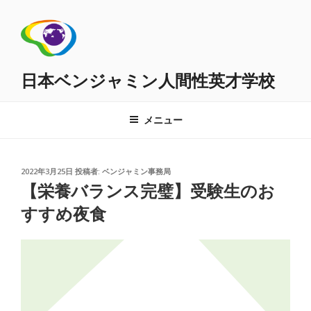
コ
ン
テ
ン
ツ
日本ベンジャミン人間性英才学校
へ
ス
メニュー
キ
ッ
プ
投
2022年3月25日
投稿者:
ベンジャミン事務局
稿
【栄養バランス完璧】受験生のお
日:
すすめ夜食