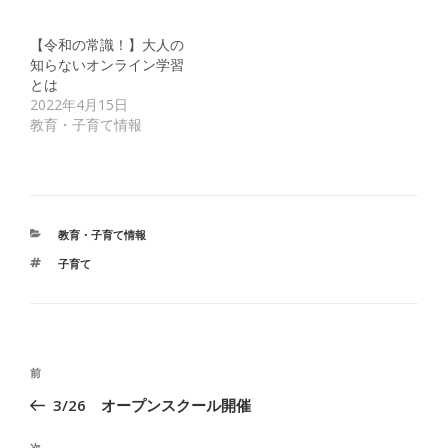
【令和の常識！】大人の
知らないオンライン学習
とは
2022年4月15日
教育・子育て情報
カ
教育・子育て情報
テ
タ
子育て
ゴ
グ
リ
ー
投
前
前
稿
の
3/26 オープンスクール開催
ナ
投
ビ
稿
次