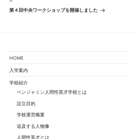
次
ゲ
の
第４回中央ワークショップを開催しました
ー
投
稿
シ
ョ
ン
HOME
入学案内
学校紹介
ベンジャミン人間性英才学校とは
設立目的
学校運営概要
追及する人物像
人間性英才とは