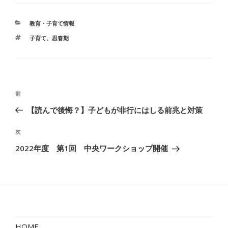
カ
教育・子育て情報
テ
タ
子育て
、
思春期
ゴ
グ
リ
ー
投
前
前
稿
の
【読んで後悔？】子どもが非行にはしる前兆と対策
ナ
投
ビ
稿
次
次
ゲ
の
2022年度 第1回 中央ワークショップ開催
ー
投
稿
シ
ョ
ン
HOME