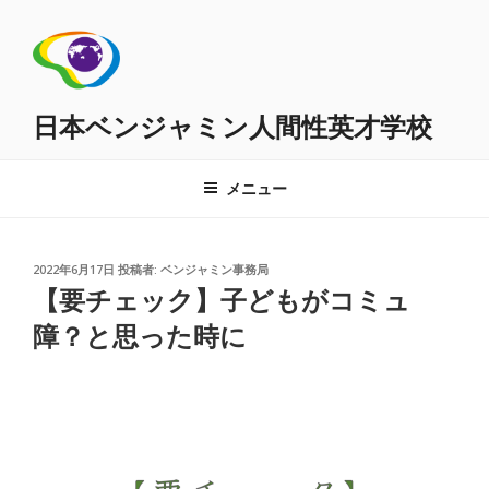
コ
ン
テ
ン
ツ
日本ベンジャミン人間性英才学校
へ
ス
メニュー
キ
ッ
プ
投
2022年6月17日
投稿者:
ベンジャミン事務局
稿
【要チェック】子どもがコミュ
日:
障？と思った時に