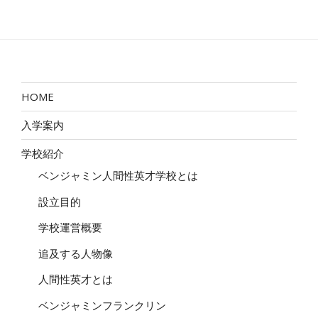
ー
投
稿
シ
ョ
ン
HOME
入学案内
学校紹介
ベンジャミン人間性英才学校とは
設立目的
学校運営概要
追及する人物像
人間性英才とは
ベンジャミンフランクリン