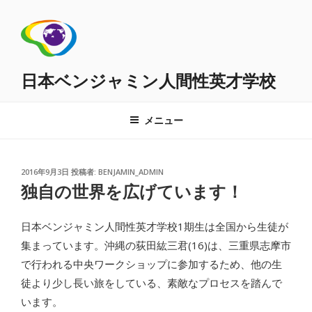
コ
ン
テ
ン
ツ
日本ベンジャミン人間性英才学校
へ
ス
メニュー
キ
ッ
プ
投
2016年9月3日
投稿者:
BENJAMIN_ADMIN
稿
独自の世界を広げています！
日:
日本ベンジャミン人間性英才学校1期生は全国から生徒が
集まっています。沖縄の荻田紘三君(16)は、三重県志摩市
で行われる中央ワークショップに参加するため、他の生
徒より少し長い旅をしている、素敵なプロセスを踏んで
います。