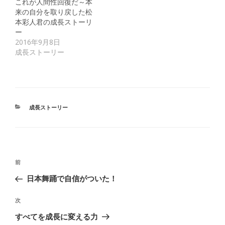
これが人間性回復だ～本
来の自分を取り戻した松
本彩人君の成長ストーリ
ー
2016年9月8日
成長ストーリー
カ
成長ストーリー
テ
ゴ
リ
ー
投
前
前
稿
の
日本舞踊で自信がついた！
ナ
投
ビ
稿
次
次
ゲ
の
すべてを成長に変える力