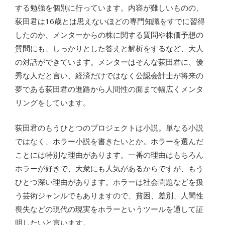
する勉強を個別に行っています。内容が難しいものの、
荻田君は16歳とは思えないほどの専門知識をすでに習得
したのか、メンターからの株に関する質問や株価予想の
質問にも、しっかりとした答えと解析をするなど、大人
の対話ができています。メンターはそんな荻田君に、優
秀な人だと言い、経済だけではなく公認会計士が将来の
夢である荻田君の進路から人間性の面まで幅広くメンタ
リングをしています。
荻田君のもうひとつのプロジェクトは小説。単なる小説
ではなく、ホラー小説を書きたいとか。ホラーを選んだ
ことには特別な理由があります。一番の理由はもちろん
ホラーが好きで、大衆にも人気があるからですが、もう
ひとつ深い理由があります。ホラーは社会問題などを扱
う芸術ジャンルでもありますので、貧困、差別、人間性
喪失などの現代の現実をホラーというツールを通して証
明したいと言います。