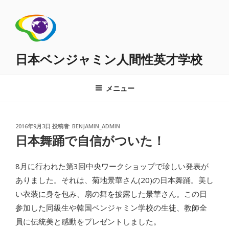
コ
ン
テ
ン
ツ
日本ベンジャミン人間性英才学校
へ
ス
メニュー
キ
ッ
プ
投
2016年9月3日
投稿者:
BENJAMIN_ADMIN
稿
日本舞踊で自信がついた！
日:
8月に行われた第3回中央ワークショップで珍しい発表が
ありました。それは、菊地景華さん(20)の日本舞踊。美し
い衣装に身を包み、扇の舞を披露した景華さん。この日
参加した同級生や韓国ベンジャミン学校の生徒、教師全
員に伝統美と感動をプレゼントしました。