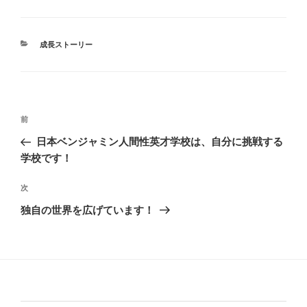
カ
成長ストーリー
テ
ゴ
リ
ー
投
前
前
稿
の
日本ベンジャミン人間性英才学校は、自分に挑戦する
ナ
投
学校です！
ビ
稿
ゲ
次
次
ー
の
独自の世界を広げています！
投
シ
稿
ョ
ン