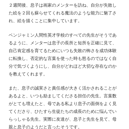
２週間後、息子は画家のメンターを訪ね、自分が失敗し
た絵を２回も蘇らせてくれる魔法のような能力に魅了さ
れ、絵を描くことに集中しています。
ベンジャミン人間性英才学校のすべての先生がそうであ
るように、メンターは息子の長所と短所を正確に見て、
自己肯定感を育てるためにいつも失敗の怖さを成功体験
に転換し、否定的な言葉を使った時も怒るのではなく自
分で気づくようにし、自分がどれほど大切な存在なのか
を教えてくれます。
また、息子の誠実さと責任感が大きく活かされることが
あるよと、いつも励ましてくださる担任の先生。言葉数
がとても増えたと、母である私より息子の面倒をよく見
てくださり、ひたすら生徒たちの成長のために悩んでい
らっしゃる先生。実際に友達が、息子と先生を見て、母
親と息子のようだと言ったそうです。