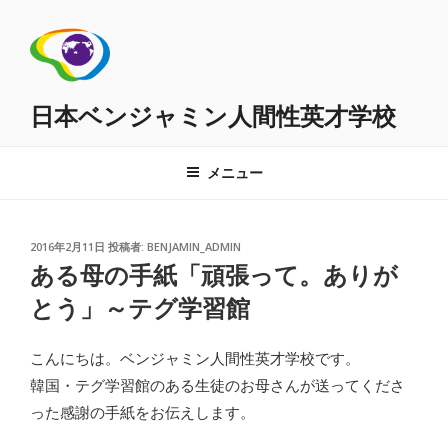
コ
ン
テ
ン
ツ
日本ベンジャミン人間性英才学校
へ
ス
メニュー
キ
ッ
プ
投
2016年2月11日
投稿者:
BENJAMIN_ADMIN
稿
ある母の手紙「頑張って。ありが
日:
とう」～テグ学習館
こんにちは。ベンジャミン人間性英才学校です。
韓国・テグ学習館のある生徒のお母さんが送ってくださ
った感謝の手紙をお伝えします。