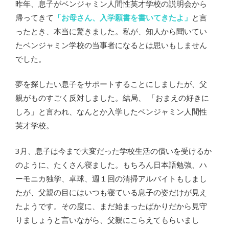
昨年、息子がベンジャミン人間性英才学校の説明会から
帰ってきて
「お母さん、入学願書を書いてきたよ」
と言
ったとき、本当に驚きました。私が、知人から聞いてい
たベンジャミン学校の当事者になるとは思いもしません
でした。
夢を探したい息子をサポートすることにしましたが、父
親がものすごく反対しました。結局、 「おまえの好きに
しろ」と言われ、なんとか入学したベンジャミン人間性
英才学校。
3月、息子は今まで大変だった学校生活の償いを受けるか
のように、たくさん寝ました。もちろん日本語勉強、ハ
ーモニカ独学、卓球、週１回の清掃アルバイトもしまし
たが、父親の目にはいつも寝ている息子の姿だけが見え
たようです。その度に、まだ始まったばかりだから見守
りましょうと言いながら、父親にこらえてもらいまし