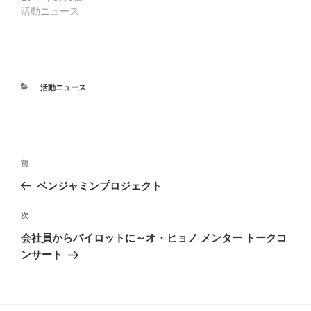
活動ニュース
カ
活動ニュース
テ
ゴ
リ
ー
投
前
前
稿
の
ベンジャミンプロジェクト
ナ
投
ビ
稿
次
次
ゲ
の
会社員からパイロットに～オ・ヒョノ メンター トークコ
ー
投
ンサート
稿
シ
ョ
ン