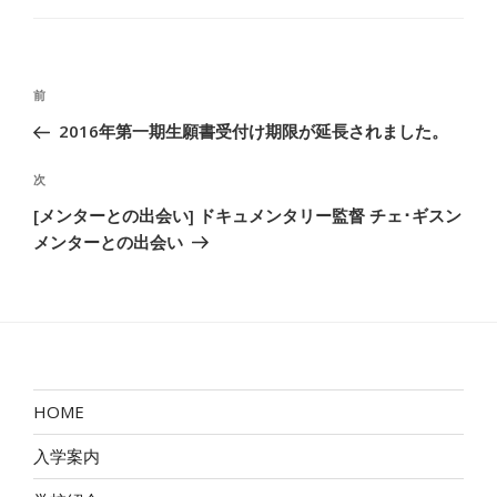
ゴ
リ
ー
投
前
前
稿
の
2016年第一期生願書受付け期限が延長されました。
ナ
投
ビ
稿
次
次
ゲ
の
[メンターとの出会い] ドキュメンタリー監督 チェ･ギスン
ー
投
メンターとの出会い
稿
シ
ョ
ン
HOME
入学案内