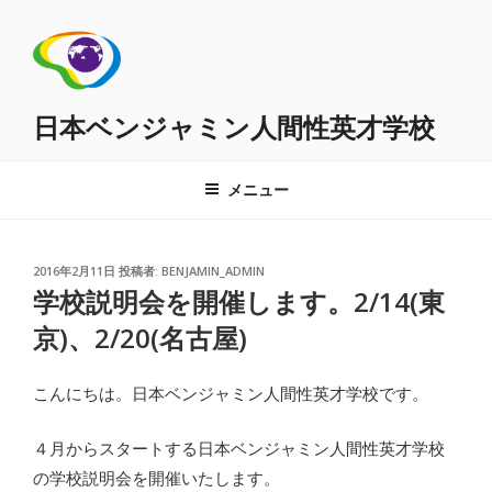
コ
ン
テ
ン
ツ
日本ベンジャミン人間性英才学校
へ
ス
メニュー
キ
ッ
プ
投
2016年2月11日
投稿者:
BENJAMIN_ADMIN
稿
学校説明会を開催します。2/14(東
日:
京)、2/20(名古屋)
こんにちは。日本ベンジャミン人間性英才学校です。
４月からスタートする日本ベンジャミン人間性英才学校
の学校説明会を開催いたします。