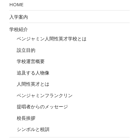
ョ
HOME
ン
入学案内
学校紹介
ベンジャミン人間性英才学校とは
設立目的
学校運営概要
追及する人物像
人間性英才とは
ベンジャミンフランクリン
提唱者からのメッセージ
校長挨拶
シンボルと校訓