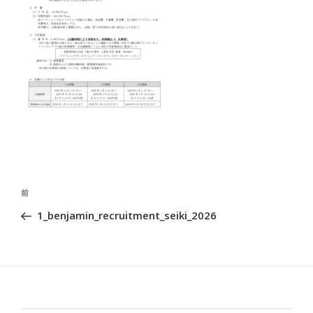
投
前
前
稿
の
1_benjamin_recruitment_seiki_2026
ナ
投
ビ
稿
ゲ
ー
シ