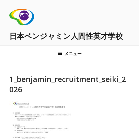
コ
ン
テ
ン
ツ
日本ベンジャミン人間性英才学校
へ
ス
メニュー
キ
ッ
プ
1_benjamin_recruitment_seiki_2
026