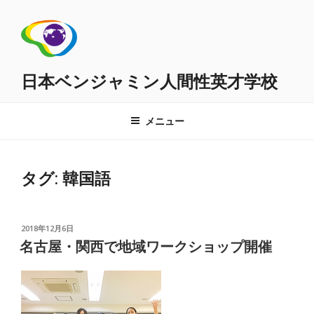
コ
ン
テ
ン
ツ
日本ベンジャミン人間性英才学校
へ
ス
メニュー
キ
ッ
プ
タグ:
韓国語
投
2018年12月6日
稿
名古屋・関西で地域ワークショップ開催
日: