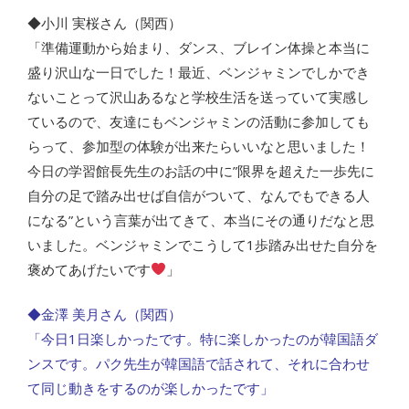
◆小川 実桜さん（関西）
「準備運動から始まり、ダンス、ブレイン体操と本当に
盛り沢山な一日でした！最近、ベンジャミンでしかでき
ないことって沢山あるなと学校生活を送っていて実感し
ているので、友達にもベンジャミンの活動に参加しても
らって、参加型の体験が出来たらいいなと思いました！
今日の学習館長先生のお話の中に”限界を超えた一歩先に
自分の足で踏み出せば自信がついて、なんでもできる人
になる”という言葉が出てきて、本当にその通りだなと思
いました。ベンジャミンでこうして1歩踏み出せた自分を
褒めてあげたいです
」
◆金澤 美月さん（関西）
「今日1日楽しかったです。特に楽しかったのが韓国語ダ
ンスです。パク先生が韓国語で話されて、それに合わせ
て同じ動きをするのが楽しかったです」