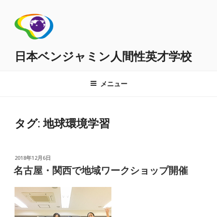
コ
ン
テ
ン
ツ
日本ベンジャミン人間性英才学校
へ
ス
メニュー
キ
ッ
プ
タグ:
地球環境学習
投
2018年12月6日
稿
名古屋・関西で地域ワークショップ開催
日: