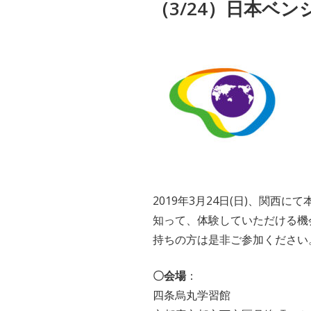
（3/24）日本ベ
日:
2019年3月24日(日)、関
知って、体験していただける機
持ちの方は是非ご参加ください
〇会場
：
四条烏丸学習館