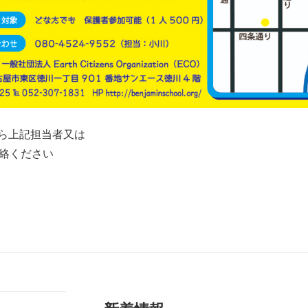
ら上記担当者又は
絡ください