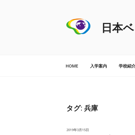
コ
ン
テ
日本ベ
ン
ツ
へ
ス
キ
ッ
HOME
入学案内
学校紹
プ
タグ:
兵庫
投
2019年3月15日
稿