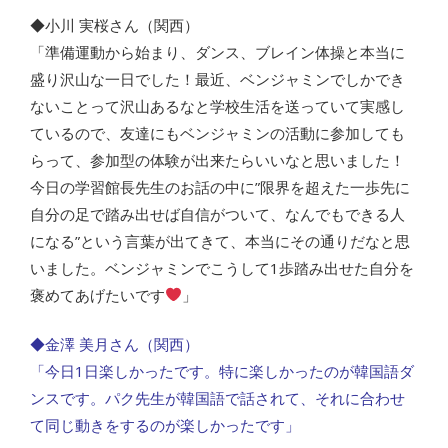
◆小川 実桜さん（関西）
「準備運動から始まり、ダンス、ブレイン体操と本当に
盛り沢山な一日でした！最近、ベンジャミンでしかでき
ないことって沢山あるなと学校生活を送っていて実感し
ているので、友達にもベンジャミンの活動に参加しても
らって、参加型の体験が出来たらいいなと思いました！
今日の学習館長先生のお話の中に”限界を超えた一歩先に
自分の足で踏み出せば自信がついて、なんでもできる人
になる”という言葉が出てきて、本当にその通りだなと思
いました。ベンジャミンでこうして1歩踏み出せた自分を
褒めてあげたいです
」
◆金澤 美月さん（関西）
「今日1日楽しかったです。特に楽しかったのが韓国語ダ
ンスです。パク先生が韓国語で話されて、それに合わせ
て同じ動きをするのが楽しかったです」