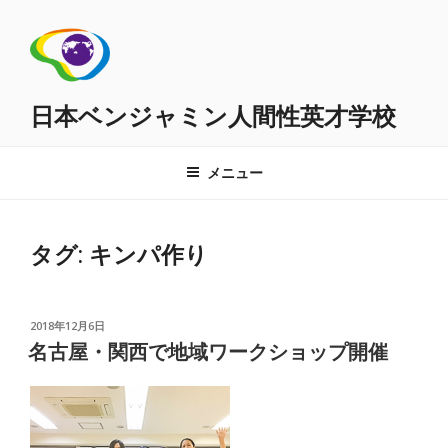
コ
ン
テ
ン
ツ
日本ベンジャミン人間性英才学校
へ
ス
メニュー
キ
ッ
プ
タグ:
キンパ作り
投
2018年12月6日
稿
名古屋・関西で地域ワークショップ開催
日: