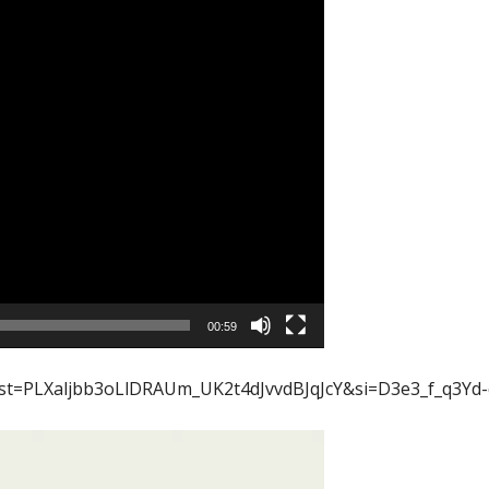
00:59
?list=PLXaljbb3oLlDRAUm_UK2t4dJvvdBJqJcY&si=D3e3_f_q3Yd