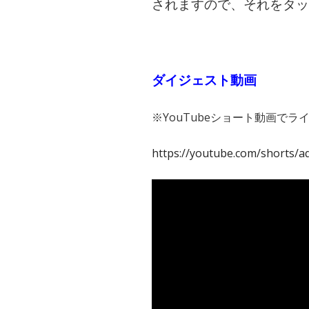
されますので、それをタッ
ダイジェスト動画
※YouTubeショート動画で
https://youtube.com/shorts
動
画
プ
レ
ー
ヤ
ー