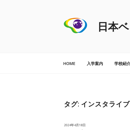
コ
ン
テ
日本ベ
ン
ツ
へ
ス
キ
ッ
HOME
入学案内
学校紹
プ
タグ:
インスタライブ
投
2024年4月18日
稿