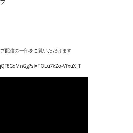
プ
ライブ配信の一部をご覧いただけます
/aqQF8GqMnGg?si=TOLu7kZo-VfxuX_T