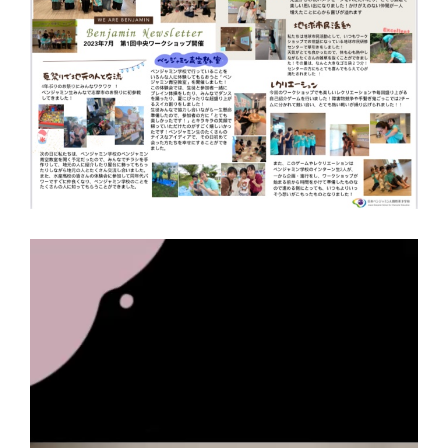
動
画
プ
レ
ー
ヤ
ー