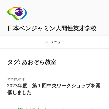
コ
ン
テ
ン
ツ
日本ベンジャミン人間性英才学校
へ
ス
メニュー
キ
ッ
プ
タグ:
あおぞら教室
投
2023年7月31日
稿
2023年度 第１回中央ワークショップを開
日:
催しました