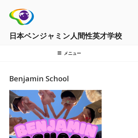
コ
ン
テ
ン
ツ
日本ベンジャミン人間性英才学校
へ
ス
メニュー
キ
ッ
プ
Benjamin School