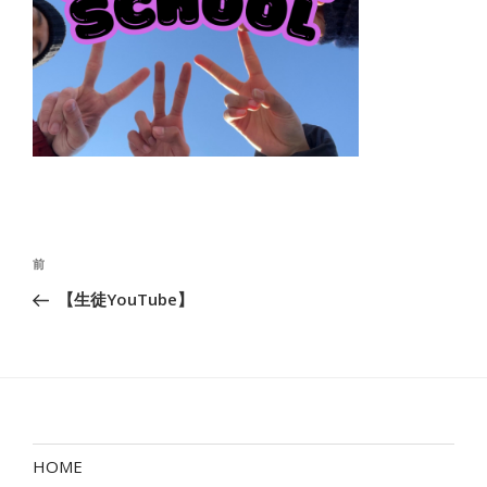
投
前
前
稿
の
【生徒YouTube】
ナ
投
ビ
稿
ゲ
ー
シ
ョ
HOME