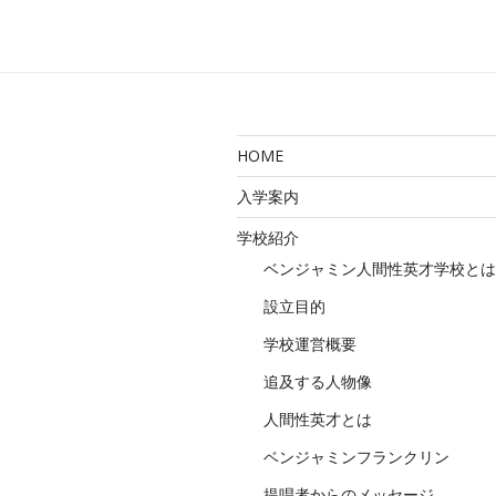
ビ
ゲ
ー
シ
HOME
ョ
入学案内
ン
学校紹介
ベンジャミン人間性英才学校とは
設立目的
学校運営概要
追及する人物像
人間性英才とは
ベンジャミンフランクリン
提唱者からのメッセージ