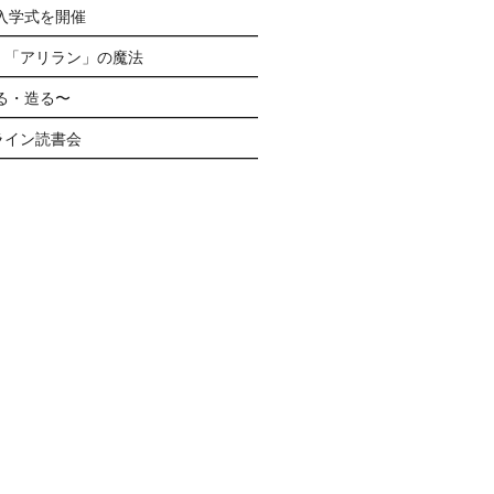
生入学式を開催
く「アリラン」の魔法
る・造る〜
ライン読書会