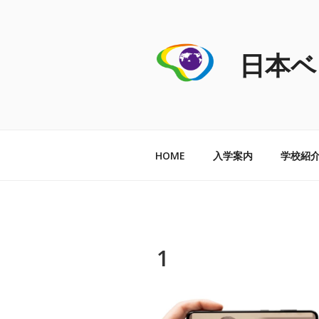
コ
ン
テ
日本ベ
ン
ツ
へ
ス
キ
ッ
HOME
入学案内
学校紹
プ
1