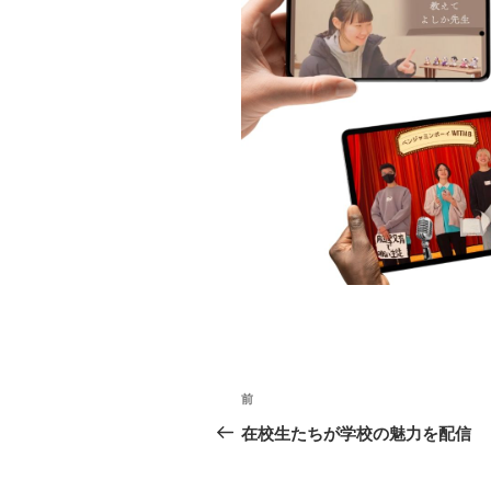
投
前
前
稿
の
在校生たちが学校の魅力を配信
投
ナ
稿