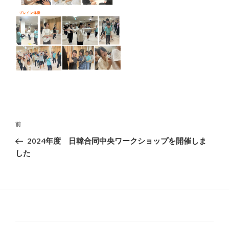
投
前
前
稿
の
2024年度 日韓合同中央ワークショップを開催しま
ナ
投
した
ビ
稿
ゲ
ー
シ
ョ