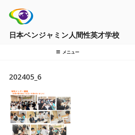
コ
ン
テ
ン
ツ
日本ベンジャミン人間性英才学校
へ
ス
メニュー
キ
ッ
プ
202405_6