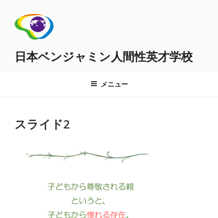
コ
ン
テ
ン
ツ
日本ベンジャミン人間性英才学校
へ
ス
メニュー
キ
ッ
プ
スライド2