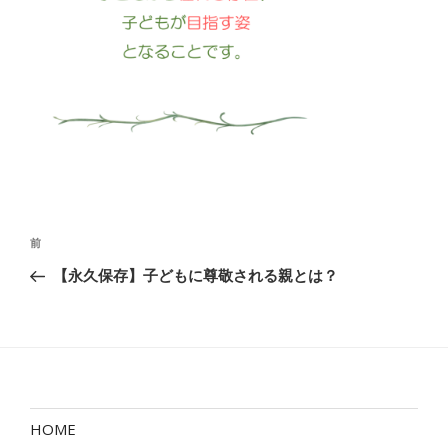
投
前
前
稿
の
【永久保存】子どもに尊敬される親とは？
ナ
投
ビ
稿
ゲ
ー
シ
ョ
HOME