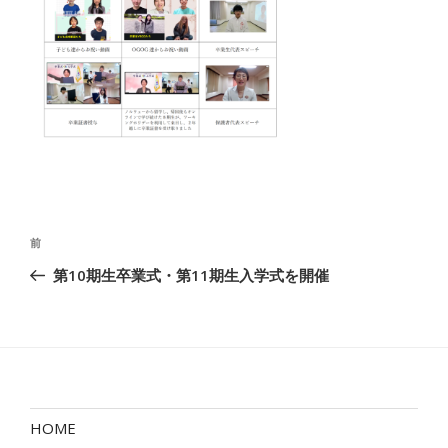
投
前
前
稿
の
第10期生卒業式・第11期生入学式を開催
ナ
投
ビ
稿
ゲ
ー
シ
ョ
HOME