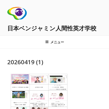
コ
ン
テ
ン
ツ
日本ベンジャミン人間性英才学校
へ
ス
メニュー
キ
ッ
プ
20260419 (1)