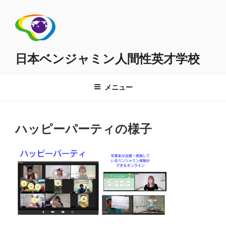
コ
ン
テ
ン
ツ
日本ベンジャミン人間性英才学校
へ
ス
メニュー
キ
ッ
プ
ハッピーパーティの様子