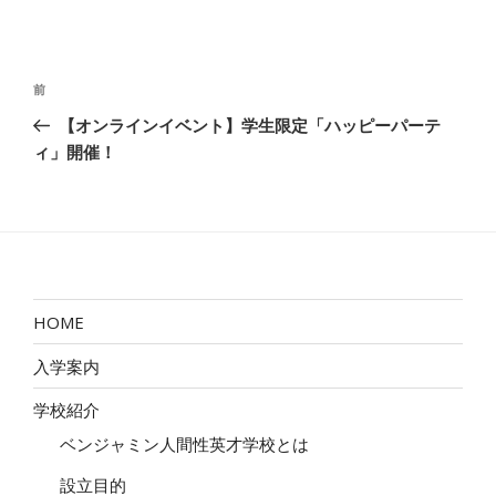
投
前
前
稿
の
【オンラインイベント】学生限定「ハッピーパーテ
ナ
投
ィ」開催！
ビ
稿
ゲ
ー
シ
ョ
ン
HOME
入学案内
学校紹介
ベンジャミン人間性英才学校とは
設立目的