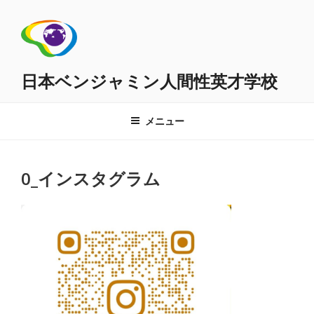
コ
ン
テ
ン
ツ
日本ベンジャミン人間性英才学校
へ
ス
メニュー
キ
ッ
プ
0_インスタグラム