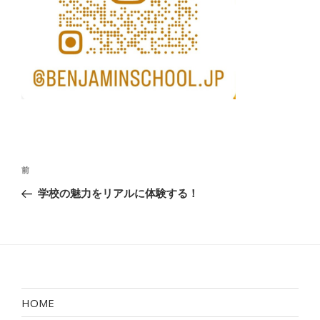
投
前
前
稿
の
学校の魅力をリアルに体験する！
ナ
投
ビ
稿
ゲ
ー
シ
ョ
HOME