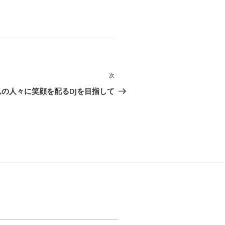
次
次
の
の人々に笑顔を配るDJを目指して
投
稿