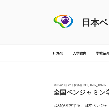
コ
ン
テ
日本ベ
ン
ツ
へ
ス
キ
ッ
HOME
入学案内
学校紹
プ
投
2017年11月22日
投稿者:
BENJAMIN_ADMIN
稿
全国ベンジャミン学
日:
ECOが運営する、日本ベンジ