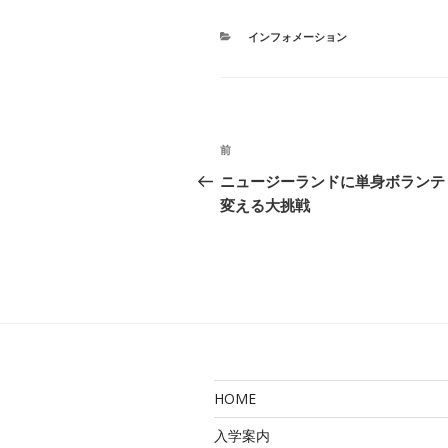
カ
インフォメーション
テ
ゴ
リ
ー
投
前
前
稿
の
ニュージーランドに単身ボランテ
投
変える大挑戦
ナ
稿
ビ
ゲ
ー
シ
ョ
HOME
ン
入学案内